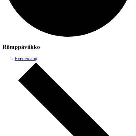
Römppäviikko
Evenemang