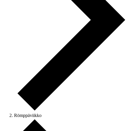
Römppäviikko