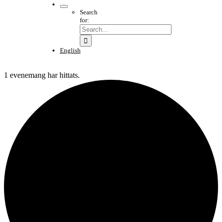
Search
for:
English
1 evenemang har hittats.