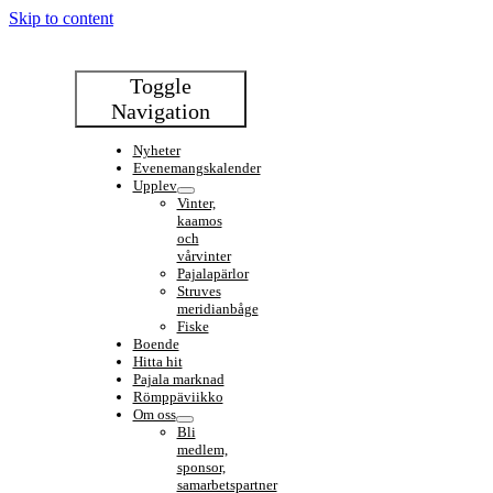
Skip to content
Toggle
Navigation
Nyheter
Evenemangskalender
Upplev
Vinter,
kaamos
och
vårvinter
Pajalapärlor
Struves
meridianbåge
Fiske
Boende
Hitta hit
Pajala marknad
Römppäviikko
Om oss
Bli
medlem,
sponsor,
samarbetspartner