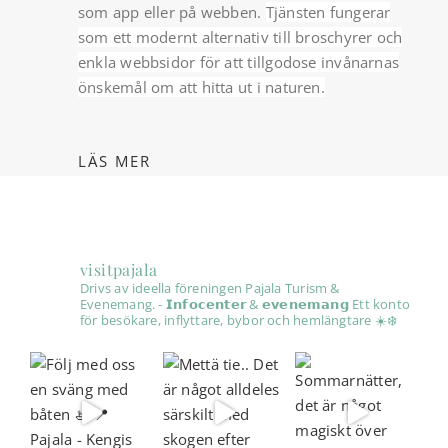
som app eller på webben.
Tjänsten fungerar
som ett modernt alternativ till broschyrer och
enkla webbsidor för att tillgodose invånarnas
önskemål om att hitta ut i naturen.
LÄS MER
visitpajala
Drivs av ideella föreningen Pajala Turism &
Evenemang.
- 𝗜𝗻𝗳𝗼𝗰𝗲𝗻𝘁𝗲𝗿 & 𝗲𝘃𝗲𝗻𝗲𝗺𝗮𝗻𝗴
Ett konto
för besökare, inflyttare, bybor och hemlängtare ☀️❄️