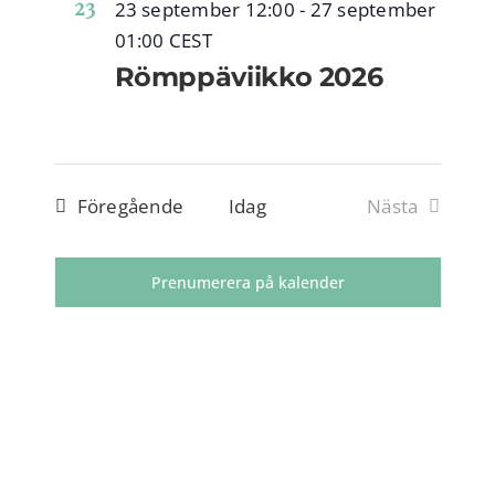
23
23 september 12:00
-
27 september
PAJALA MARKNAD
Naviga
01:00
CEST
Römppäviikko 2026
RÖMPPÄVIIKKO
OM OSS
Evenemang
Föregående
Idag
Nästa
ENGLISH
Evenemang
Prenumerera på kalender