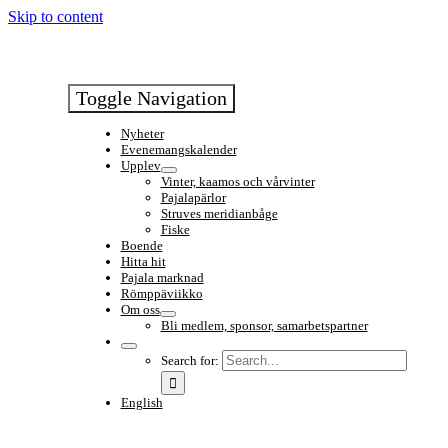
Skip to content
Toggle Navigation
Nyheter
Evenemangskalender
Upplev
Vinter, kaamos och vårvinter
Pajalapärlor
Struves meridianbåge
Fiske
Boende
Hitta hit
Pajala marknad
Römppäviikko
Om oss
Bli medlem, sponsor, samarbetspartner
Search for:
English