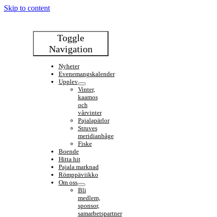
Skip to content
Toggle
Navigation
Nyheter
Evenemangskalender
Upplev
Vinter,
kaamos
och
vårvinter
Pajalapärlor
Struves
meridianbåge
Fiske
Boende
Hitta hit
Pajala marknad
Römppäviikko
Om oss
Bli
medlem,
sponsor,
samarbetspartner