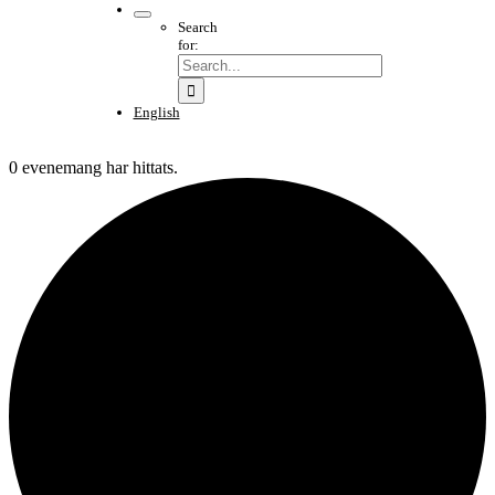
Search
for:
English
0 evenemang har hittats.