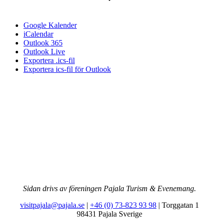
Google Kalender
iCalendar
Outlook 365
Outlook Live
Exportera .ics-fil
Exportera ics-fil för Outlook
Sidan drivs av föreningen Pajala Turism & Evenemang.
visitpajala@pajala.se
|
+46 (0) 73-823 93 98
| Torggatan 1
98431 Pajala Sverige