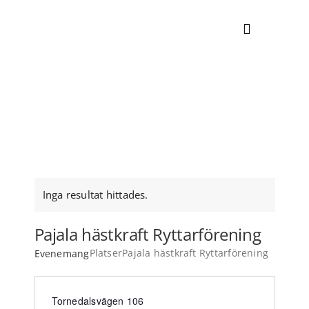
Skip
to
Toggle
content
Navigati
NYHETER
EVENEMANGSKALENDER
UPPLEV
Inga resultat hittades.
Notice
BOENDE
Pajala hästkraft Ryttarförening
Platser
Pajala hästkraft Ryttarförening
Evenemang
HITTA HIT
Adress
Tornedalsvägen 106