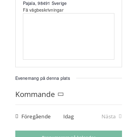
PAJALA MARKNAD
Pajala
,
98491
Sverige
Få vägbeskrivningar
RÖMPPÄVIIKKO
OM OSS
ENGLISH
Evenemang på denna plats
Kommande
Välj
datum.
Evenemang
Föregående
Idag
Nästa
Evenemang