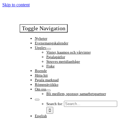
Skip to content
Toggle Navigation
Nyheter
Evenemangskalender
Upplev
Vinter, kaamos och vårvinter
Pajalapärlor
Struves meridianbåge
Fiske
Boende
Hitta hit
Pajala marknad
Römppäviikko
Om oss
Bli medlem, sponsor, samarbetspartner
Search for:
English