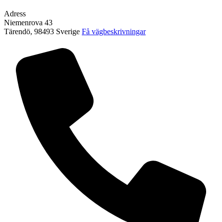
Adress
Niemenrova 43
Tärendö
,
98493
Sverige
Få vägbeskrivningar