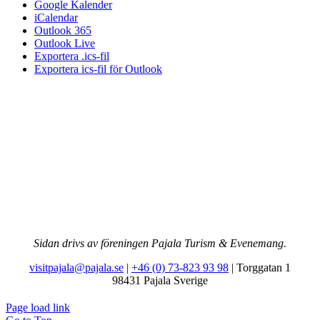
Google Kalender
iCalendar
Outlook 365
Outlook Live
Exportera .ics-fil
Exportera ics-fil för Outlook
Sidan drivs av föreningen Pajala Turism & Evenemang.
visitpajala@pajala.se
|
+46 (0) 73-823 93 98
| Torggatan 1
98431 Pajala Sverige
Page load link