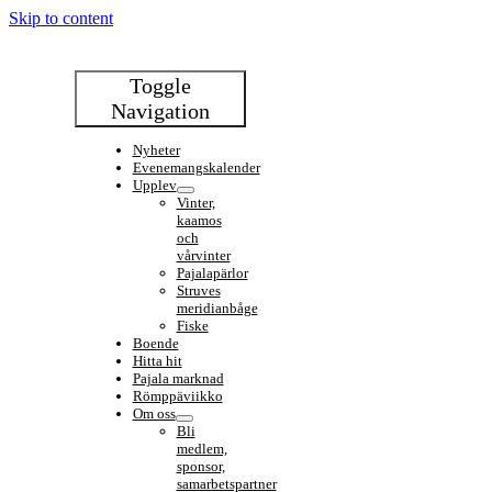
Skip to content
Toggle
Navigation
Nyheter
Evenemangskalender
Upplev
Vinter,
kaamos
och
vårvinter
Pajalapärlor
Struves
meridianbåge
Fiske
Boende
Hitta hit
Pajala marknad
Römppäviikko
Om oss
Bli
medlem,
sponsor,
samarbetspartner