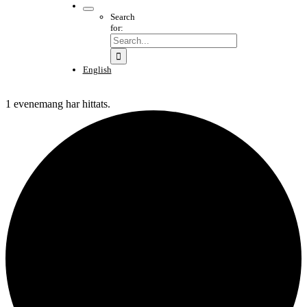
Search
for:
English
1 evenemang har hittats.