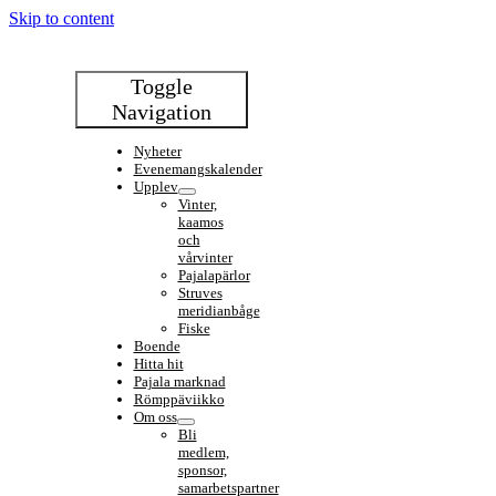
Skip to content
Toggle
Navigation
Nyheter
Evenemangskalender
Upplev
Vinter,
kaamos
och
vårvinter
Pajalapärlor
Struves
meridianbåge
Fiske
Boende
Hitta hit
Pajala marknad
Römppäviikko
Om oss
Bli
medlem,
sponsor,
samarbetspartner