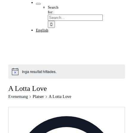
Search
for:
English
Inga resultat hittades.
Notice
A Lotta Love
Evenemang
Platser
A Lotta Love
Adress