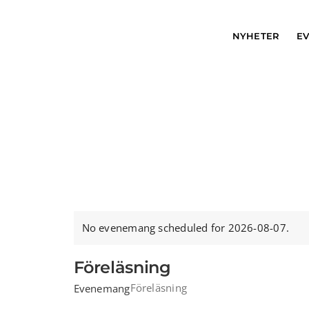
Skip
to
NYHETER
E
content
No evenemang scheduled for 2026-08-07.
Notice
Föreläsning
Föreläsning
Evenemang