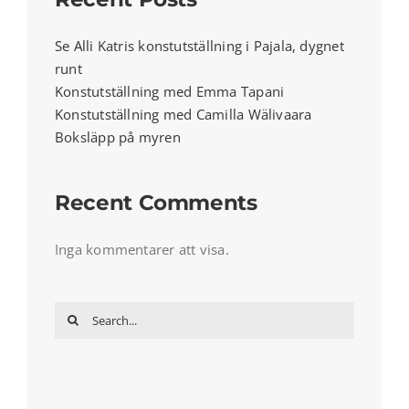
PAJALA MARKNAD
Se Alli Katris konstutställning i Pajala, dygnet
runt
RÖMPPÄVIIKKO
Konstutställning med Emma Tapani
Konstutställning med Camilla Wälivaara
OM OSS
Boksläpp på myren
ENGLISH
Recent Comments
Inga kommentarer att visa.
Search
for: