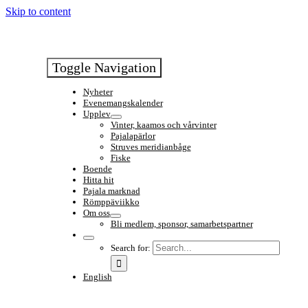
Skip to content
Toggle Navigation
Nyheter
Evenemangskalender
Upplev
Vinter, kaamos och vårvinter
Pajalapärlor
Struves meridianbåge
Fiske
Boende
Hitta hit
Pajala marknad
Römppäviikko
Om oss
Bli medlem, sponsor, samarbetspartner
Search for:
English