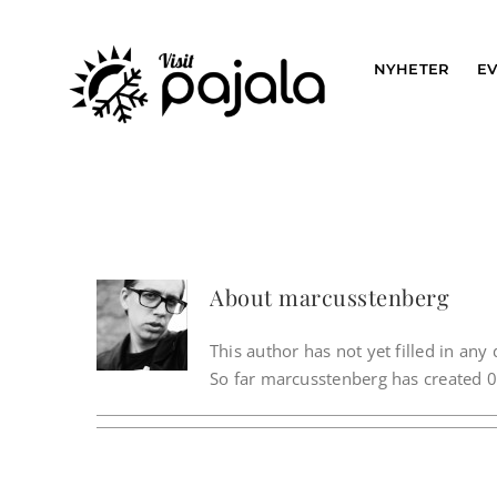
Skip
to
content
NYHETER
E
About
marcusstenberg
This author has not yet filled in any d
So far marcusstenberg has created 0 