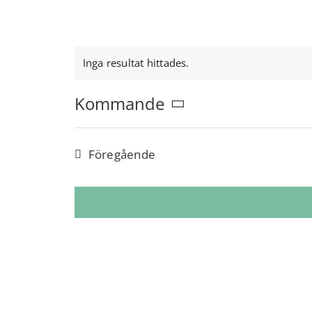
Inga resultat hittades.
Notice
Kommande
Välj
datum
Evenemang
Föregående