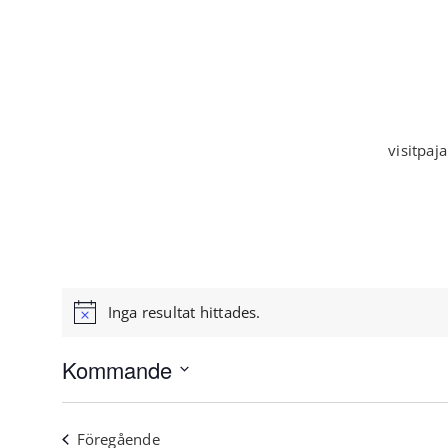
visitpaj
Inga resultat hittades.
Notice
Kommande
Välj
datum
Evenemang
Föregående