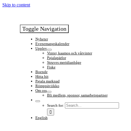
Skip to content
Toggle Navigation
Nyheter
Evenemangskalender
Upplev
Vinter, kaamos och vårvinter
Pajalapärlor
Struves meridianbåge
Fiske
Boende
Hitta hit
Pajala marknad
Römppäviikko
Om oss
Bli medlem, sponsor, samarbetspartner
Search for:
English