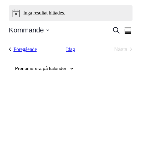
Inga resultat hittades.
Notice
Evenema
Even
Kommande
Sök
Samman
vyna
Search
Välj
datum
and
Evenemang
Föregående
Idag
Nästa
Views
Evenem
Navigati
Prenumerera på kalender