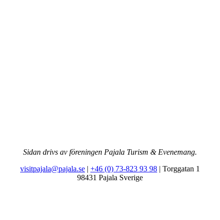
Sidan drivs av föreningen Pajala Turism & Evenemang.
visitpajala@pajala.se
|
+46 (0) 73-823 93 98
| Torggatan 1
98431 Pajala Sverige