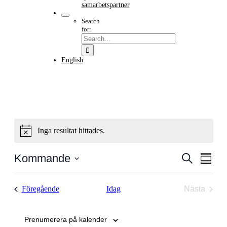
samarbetspartner
Search
for:
English
Inga resultat hittades.
Notice
Evenema
Even
Kommande
Sök
Samman
vyna
Search
Välj
datum
and
Evenemang
Föregående
Idag
Nästa
Views
Evenem
Navigati
Prenumerera på kalender