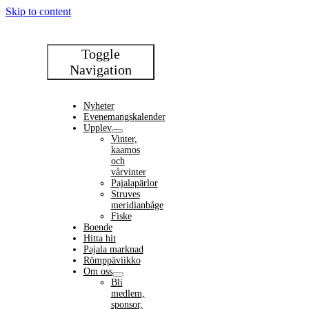
Skip to content
Toggle
Navigation
Nyheter
Evenemangskalender
Upplev
Vinter,
kaamos
och
vårvinter
Pajalapärlor
Struves
meridianbåge
Fiske
Boende
Hitta hit
Pajala marknad
Römppäviikko
Om oss
Bli
medlem,
sponsor,