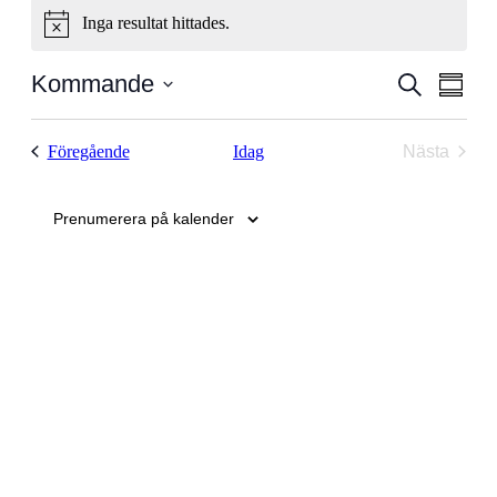
Inga resultat hittades.
Notice
Evenema
Even
Kommande
Sök
Samman
vyna
Search
Välj
datum
and
Evenemang
Föregående
Idag
Nästa
Views
Evenem
Navigati
Prenumerera på kalender