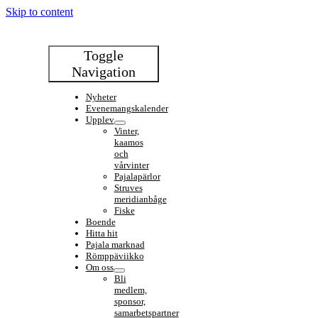
Skip to content
Toggle
Navigation
Nyheter
Evenemangskalender
Upplev
Vinter,
kaamos
och
vårvinter
Pajalapärlor
Struves
meridianbåge
Fiske
Boende
Hitta hit
Pajala marknad
Römppäviikko
Om oss
Bli
medlem,
sponsor,
samarbetspartner