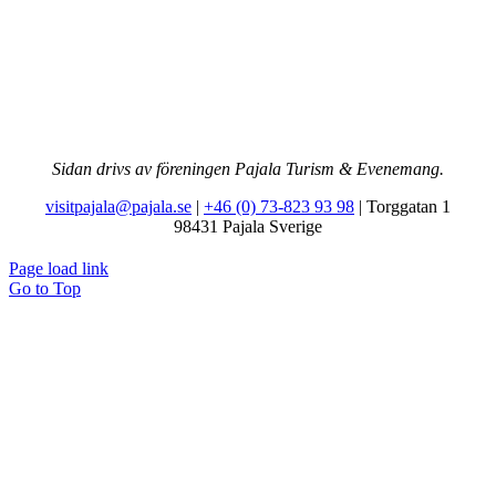
Sidan drivs av föreningen Pajala Turism & Evenemang.
visitpajala@pajala.se
|
+46 (0) 73-823 93 98
| Torggatan 1
98431 Pajala Sverige
Page load link
Go to Top