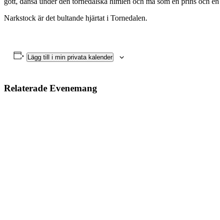
gott, dansa under den tornedalska himlen och må som en prins och en 
Narkstock är det bultande hjärtat i Tornedalen.
Lägg till i min privata kalender
Relaterade Evenemang