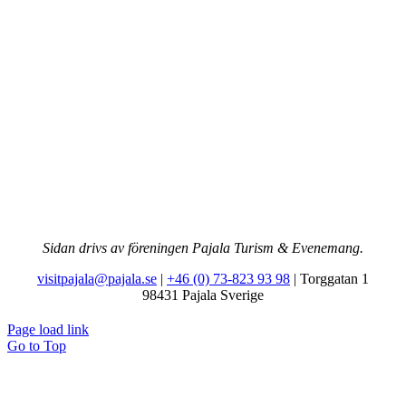
Sidan drivs av föreningen Pajala Turism & Evenemang.
visitpajala@pajala.se
|
+46 (0) 73-823 93 98
| Torggatan 1
98431 Pajala Sverige
Page load link
Go to Top