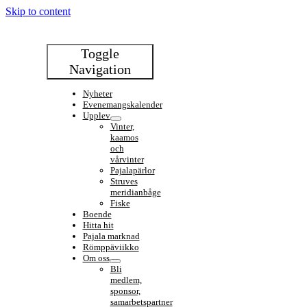
Skip to content
Toggle
Navigation
Nyheter
Evenemangskalender
Upplev
Vinter,
kaamos
och
vårvinter
Pajalapärlor
Struves
meridianbåge
Fiske
Boende
Hitta hit
Pajala marknad
Römppäviikko
Om oss
Bli
medlem,
sponsor,
samarbetspartner