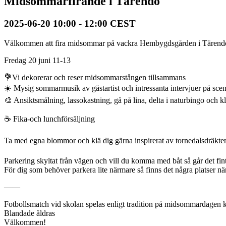
Midsommarfirande i Tärendö
2025-06-20 10:00
-
12:00
CEST
Välkommen att fira midsommar på vackra Hembygdsgården i Tärend
Fredag 20 juni 11-13
💐Vi dekorerar och reser midsommarstången tillsammans
☀️ Mysig sommarmusik av gästartist och intressanta intervjuer på sce
🎨 Ansiktsmålning, lassokastning, gå på lina, delta i naturbingo och k
☕️ Fika-och lunchförsäljning
Ta med egna blommor och klä dig gärna inspirerat av tornedalsdräkt
Parkering skyltat från vägen och vill du komma med båt så går det fin
För dig som behöver parkera lite närmare så finns det några platser
——
Fotbollsmatch vid skolan spelas enligt tradition på midsommardagen k
Blandade åldras
Välkommen!