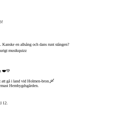
ö!
n. Kanske en allsång och dans runt stången?
lurigt musikquizz
en ❤️💚
t att gå i land vid Holmen-bron.🛶
 närmast Hembygdsgården.
l 12.