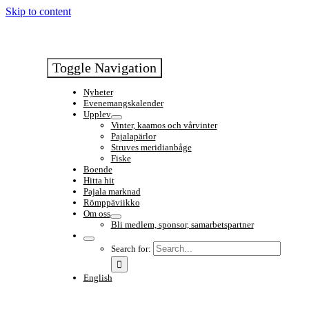
Skip to content
Toggle Navigation
Nyheter
Evenemangskalender
Upplev
Vinter, kaamos och vårvinter
Pajalapärlor
Struves meridianbåge
Fiske
Boende
Hitta hit
Pajala marknad
Römppäviikko
Om oss
Bli medlem, sponsor, samarbetspartner
Search for:
English