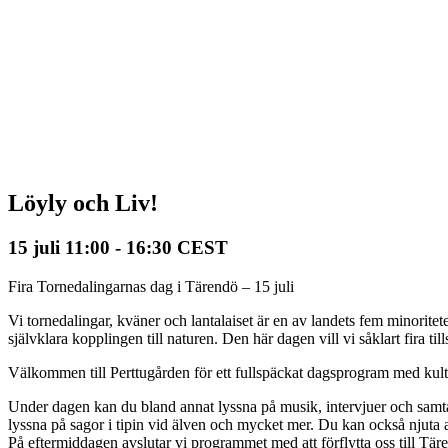
Löyly och Liv!
15 juli 11:00
-
16:30
CEST
Fira Tornedalingarnas dag i Tärendö – 15 juli
Vi tornedalingar, kväner och lantalaiset är en av landets fem minoritet
självklara kopplingen till naturen. Den här dagen vill vi såklart fira t
Välkommen till Perttugården för ett fullspäckat dagsprogram med kul
Under dagen kan du bland annat lyssna på musik, intervjuer och samtal
lyssna på sagor i tipin vid älven och mycket mer. Du kan också njuta 
På eftermiddagen avslutar vi programmet med att förflytta oss till Tä