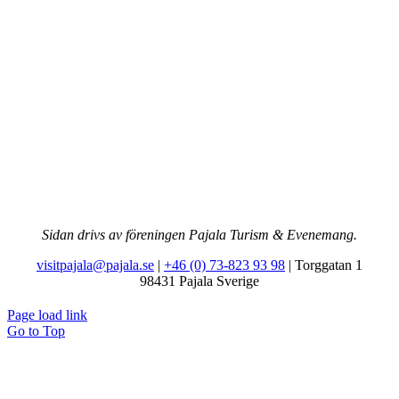
Sidan drivs av föreningen Pajala Turism & Evenemang.
visitpajala@pajala.se
|
+46 (0) 73-823 93 98
| Torggatan 1
98431 Pajala Sverige
Page load link
Go to Top