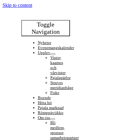
Skip to content
Toggle
Navigation
Nyheter
Evenemangskalender
Upplev
Vinter,
kaamos
och
vårvinter
Pajalapärlor
Struves
meridianbåge
Fiske
Boende
Hitta hit
Pajala marknad
Römppäviikko
Om oss
Bli
medlem,
sponsor,
samarbetspartner