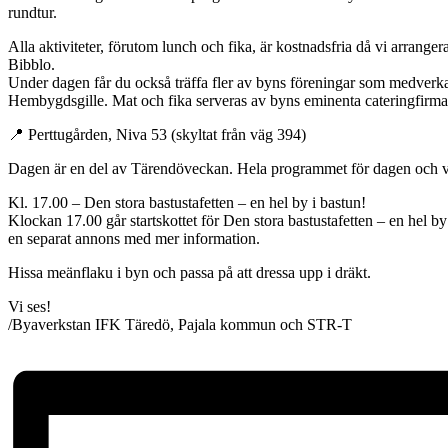
rundtur.
Alla aktiviteter, förutom lunch och fika, är kostnadsfria då vi arra
Bibblo.
Under dagen får du också träffa fler av byns föreningar som medverk
Hembygdsgille. Mat och fika serveras av byns eminenta cateringfirma
📍 Perttugården, Niva 53 (skyltat från väg 394)
Dagen är en del av Tärendöveckan. Hela programmet för dagen och v
Kl. 17.00 – Den stora bastustafetten – en hel by i bastun!
Klockan 17.00 går startskottet för Den stora bastustafetten – en hel b
en separat annons med mer information.
Hissa meänflaku i byn och passa på att dressa upp i dräkt.
Vi ses!
/Byaverkstan IFK Täredö, Pajala kommun och STR-T