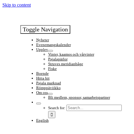
Skip to content
Toggle Navigation
Nyheter
Evenemangskalender
Upplev
Vinter, kaamos och vårvinter
Pajalapärlor
Struves meridianbåge
Fiske
Boende
Hitta hit
Pajala marknad
Römppäviikko
Om oss
Bli medlem, sponsor, samarbetspartner
Search for:
English