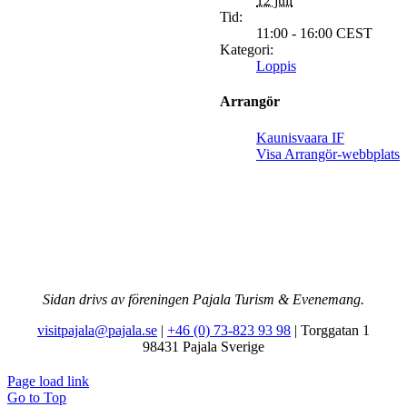
12 juli
Tid:
11:00 - 16:00
CEST
Kategori:
Loppis
Arrangör
Kaunisvaara IF
Visa Arrangör-webbplats
Sidan drivs av föreningen Pajala Turism & Evenemang.
visitpajala@pajala.se
|
+46 (0) 73-823 93 98
| Torggatan 1
98431 Pajala Sverige
Page load link
Go to Top