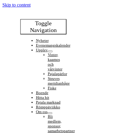
Skip to content
Toggle
Navigation
Nyheter
Evenemangskalender
Upplev
Vinter,
kaamos
och
vårvinter
Pajalapärlor
Struves
meridianbåge
Fiske
Boende
Hitta hit
Pajala marknad
Römppäviikko
Om oss
Bli
medlem,
sponsor,
samarbetspartner