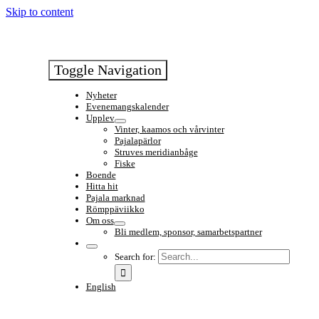
Skip to content
Toggle Navigation
Nyheter
Evenemangskalender
Upplev
Vinter, kaamos och vårvinter
Pajalapärlor
Struves meridianbåge
Fiske
Boende
Hitta hit
Pajala marknad
Römppäviikko
Om oss
Bli medlem, sponsor, samarbetspartner
Search for:
English