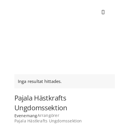
Skip
to
Toggle
content
Navigati
NYHETER
EVENEMANGSKALENDER
UPPLEV
Inga resultat hittades.
Notice
BOENDE
Pajala Hästkrafts
Ungdomssektion
HITTA HIT
Arrangörer
Evenemang
Pajala Hästkrafts Ungdomssektion