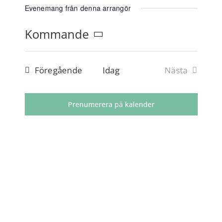
PAJALA MARKNAD
Evenemang från denna arrangör
Kommande
RÖMPPÄVIIKKO
Välj
datum.
Evenemang
Föregående
Idag
Nästa
OM OSS
Evenemang
ENGLISH
Prenumerera på kalender