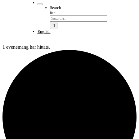
Search
for:
English
1 evenemang har hittats.