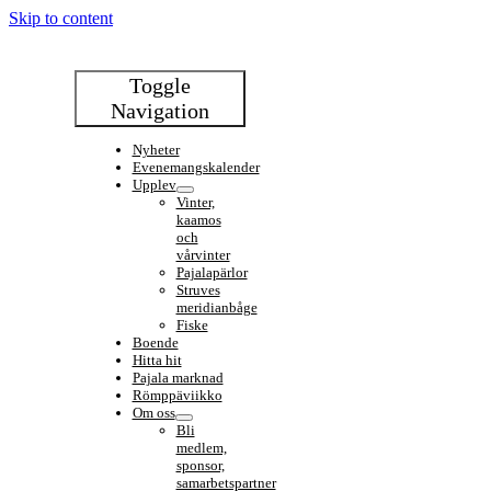
Skip to content
Toggle
Navigation
Nyheter
Evenemangskalender
Upplev
Vinter,
kaamos
och
vårvinter
Pajalapärlor
Struves
meridianbåge
Fiske
Boende
Hitta hit
Pajala marknad
Römppäviikko
Om oss
Bli
medlem,
sponsor,
samarbetspartner