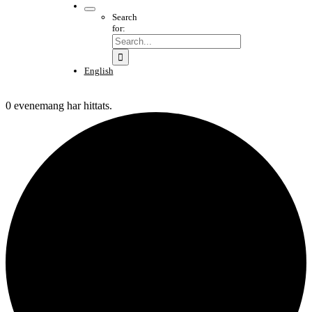
Search
for:
English
0 evenemang har hittats.