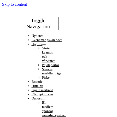
Skip to content
Toggle
Navigation
Nyheter
Evenemangskalender
Upplev
Vinter,
kaamos
och
vårvinter
Pajalapärlor
Struves
meridianbåge
Fiske
Boende
Hitta hit
Pajala marknad
Römppäviikko
Om oss
Bli
medlem,
sponsor,
samarbetspartner