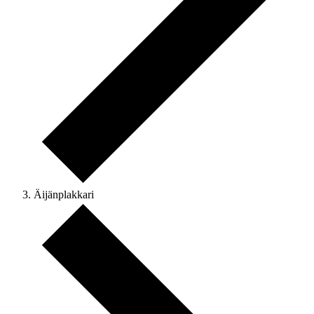
Äijänplakkari