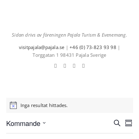
Sidan drivs av föreningen Pajala Turism & Evenemang.
visitpajala@pajala.se
|
+46 (0) 73-823 93 98
|
Torggatan 1 98431 Pajala Sverige
Inga resultat hittades.
Notice
Kommande
Ev
Sök
Even
Samma
Välj
vyn
Searc