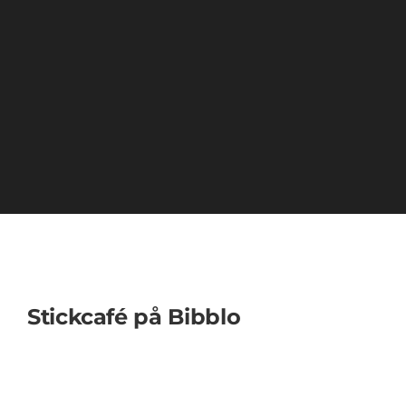
PAJALA MARKNAD
RÖMPPÄVIIKKO
OM OSS
ENGLISH
Stickcafé på Bibblo