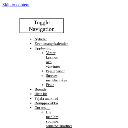
Skip to content
Toggle
Navigation
Nyheter
Evenemangskalender
Upplev
Vinter,
kaamos
och
vårvinter
Pajalapärlor
Struves
meridianbåge
Fiske
Boende
Hitta hit
Pajala marknad
Römppäviikko
Om oss
Bli
medlem,
sponsor,
samarbetspartner