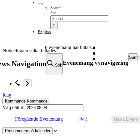
Search
for:
English
0 evenemang har hittats.
Notice
Inga resultat hittades.
Samma
Evenemang vynavigering
ws Navigation
Sök
Idag
Kommande
Kommande
Välj datum
Idag
Föregående
Evenemang
Nästa
Evene
Prenumerera på kalender