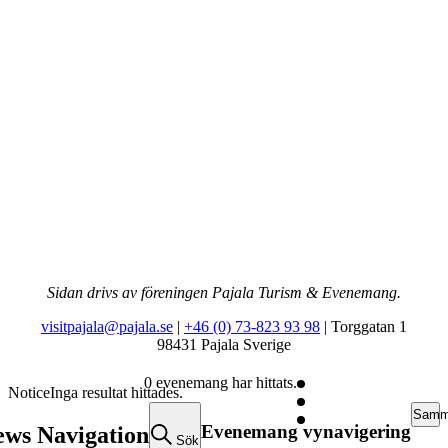
Sidan drivs av föreningen Pajala Turism & Evenemang.
visitpajala@pajala.se
|
+46 (0) 73-823 93 98
| Torggatan 1
98431 Pajala Sverige
0 evenemang har hittats.
Notice
Inga resultat hittades.
Samma
Evenemang vynavigering
ws Navigation
Sök