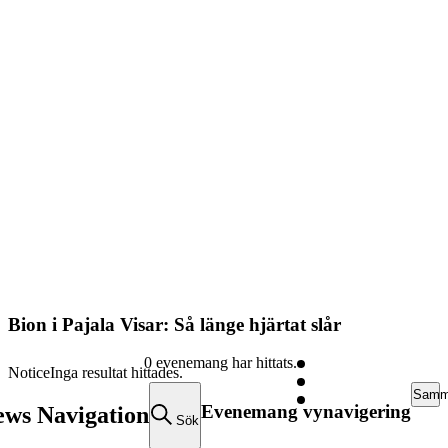
Bion i Pajala Visar: Så länge hjärtat slår
0 evenemang har hittats.
Notice
Inga resultat hittades.
Samma
Evenemang vynavigering
ws Navigation
Sök