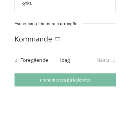
PAJALA MARKNAD
kyrka
RÖMPPÄVIIKKO
Evenemang från denna arrangör
Kommande
OM OSS
Välj
datum.
Evenemang
Föregående
Idag
Nästa
ENGLISH
Evenemang
Prenumerera på kalender