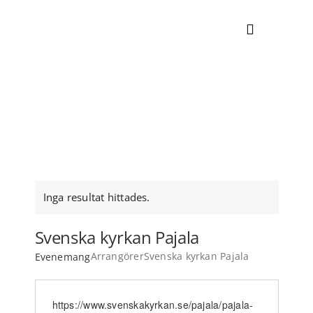
Skip
to
Toggle
content
Navigati
NYHETER
EVENEMANGSKALENDER
UPPLEV
Inga resultat hittades.
Notice
BOENDE
Svenska kyrkan Pajala
Arrangörer
Svenska kyrkan Pajala
Evenemang
HITTA HIT
Website
https://www.svenskakyrkan.se/pajala/pajala-